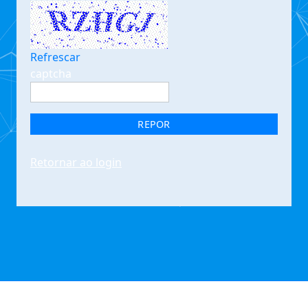
Refrescar
captcha
REPOR
Retornar ao login